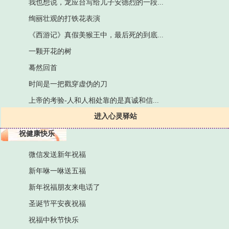
我也想说，龙应台写给儿子安德烈的一段...
绚丽壮观的打铁花表演
《西游记》真假美猴王中，最后死的到底...
一颗开花的树
蓦然回首
时间是一把戳穿虚伪的刀
上帝的考验-人和人相处靠的是真诚和信...
进入心灵驿站
祝健康快乐
微信发送新年祝福
新年咻一咻送五福
新年祝福朋友来电话了
圣诞节平安夜祝福
祝福中秋节快乐