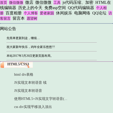
微店
微信微微
js代码压缩、加密
HTML在
首页
微信微微
工具
线编辑器
历史上的今天
免费asp空间
QQ代码编辑器
个人相
百度相册
休闲娱乐
电脑网络
QQ论坛
册
个人博客
爱者家园
访
留言本
客留言
愿望树
网站公告
先简单更新到这，继续…
祝大家新年快乐，鸡年全家乐悠悠!!!
本站2017年3月26日更新页面布局。
HTML5/CSS3
html div表格
JS实现文本转语音 续
JS实现文本转语音
使用HTML5+JS实现文字转语音(...
css div实现平移淡入淡出