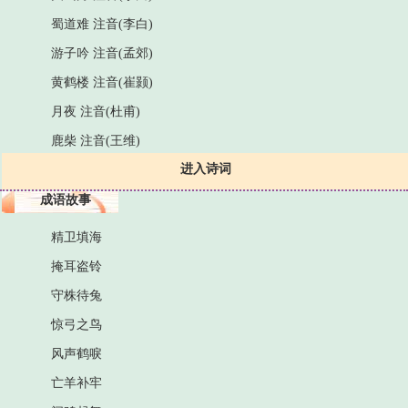
蜀道难 注音(李白)
游子吟 注音(孟郊)
黄鹤楼 注音(崔颢)
月夜 注音(杜甫)
鹿柴 注音(王维)
进入诗词
成语故事
精卫填海
掩耳盗铃
守株待兔
惊弓之鸟
风声鹤唳
亡羊补牢